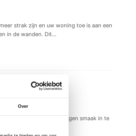
eer strak zijn en uw woning toe is aan een
gen in de wanden. Dit…
Over
w, strak en volledig naar eigen smaak in te
uw…
 media te bieden en om ons