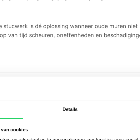
stucwerk is dé oplossing wanneer oude muren niet m
loop van tijd scheuren, oneffenheden en beschadigin
uw
Details
ieuwbouwwoning biedt een frisse start. Alles is nieu
 van cookies
r kijken dan veel mensen denken. Vooral bij nieuwbo
ent en advertenties te personaliseren, om functies voor social