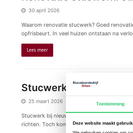
30 april 2026
Waarom renovatie stucwerk? Goed renovatie 
opfrisbeurt. In veel huizen ontstaan na ver
Lees meer
Stucwerk bij nieuwbo
25 maart 2026
Toestemming
Stucwerk bij nieuwbouw: waar let u op? Een n
Deze website maakt gebruik
richten. Toch komt er bij de afwerking mee
We gebruiken cookies om cont