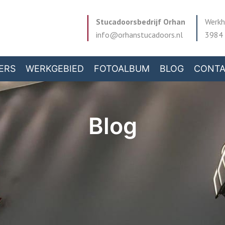
Stucadoorsbedrijf Orhan
Werkh
info@orhanstucadoors.nl
3984 
ERS
WERKGEBIED
FOTOALBUM
BLOG
CONT
Blog