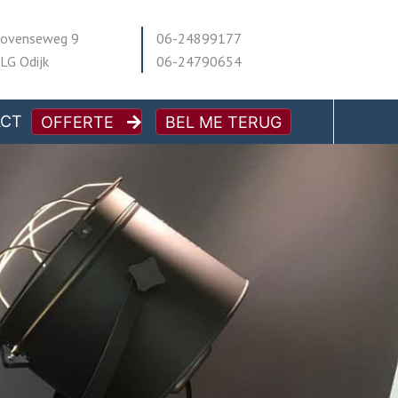
ovenseweg 9
06-24899177
LG Odijk
06-24790654
ACT
OFFERTE
BEL ME TERUG