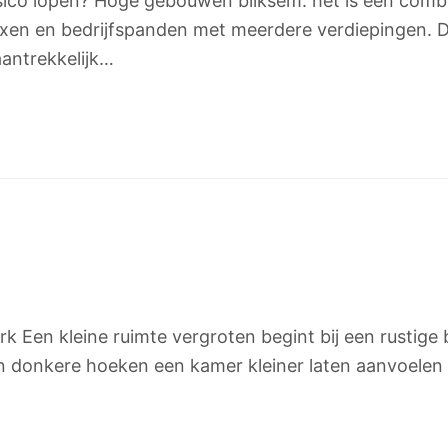
ico lopen? Hoge gebouwen bliksem: het is een combin
xen en bedrijfspanden met meerdere verdiepingen.
aantrekkelijk…
n
rk Een kleine ruimte vergroten begint bij een rustige
n donkere hoeken een kamer kleiner laten aanvoelen 