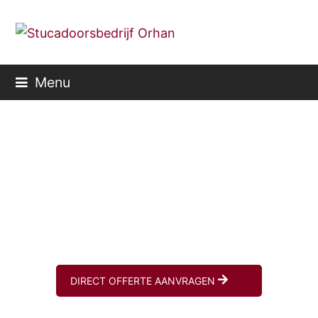
Menu
Stukadoor in uw regio
Ons stucwerk is uw én ons
visitekaartje
DIRECT OFFERTE AANVRAGEN