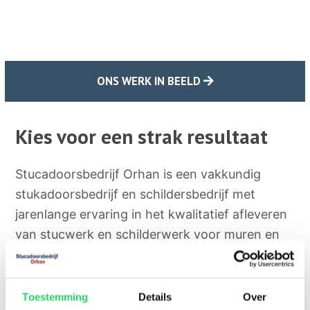
ONS WERK IN BEELD
Kies voor een strak resultaat
Stucadoorsbedrijf Orhan is een vakkundig
stukadoorsbedrijf en schildersbedrijf met
jarenlange ervaring in het kwalitatief afleveren
van stucwerk en schilderwerk voor muren en
plafonds. Het stucwerk en schilderwerk wat
onze stukadoors en schilders verrichtten kan
dienen als bescherming of alleen ter
Toestemming
Details
Over