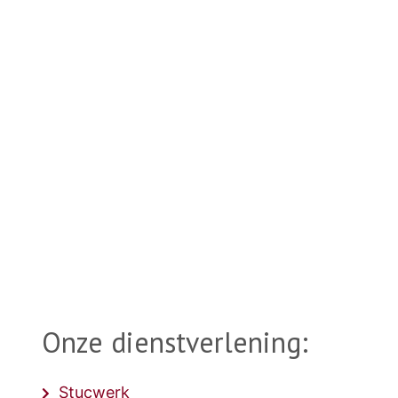
muren en plafonds die bijdragen aan een
stijlvolle en moderne uitstraling van uw
woning of bedrijfspand. Naast vakkundig
stucwerk kunt u ook voor al uw
schilderwerk terecht bij ons erkende
stukadoorsbedrijf.
OVER ONS
Onze dienstverlening:
Stucwerk