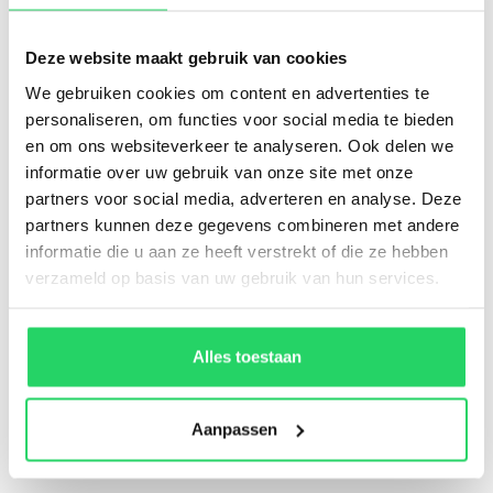
verfraaiing.
Deze website maakt gebruik van cookies
Van ons stukadoorsbedrijf kunt
We gebruiken cookies om content en advertenties te
u het volgende verwachten:
personaliseren, om functies voor social media te bieden
en om ons websiteverkeer te analyseren. Ook delen we
informatie over uw gebruik van onze site met onze
Gedreven en ervaren vakmensen
partners voor social media, adverteren en analyse. Deze
Heldere afspraken en transparante prijzen
partners kunnen deze gegevens combineren met andere
Hoogwaardige materialen en duurzame
informatie die u aan ze heeft verstrekt of die ze hebben
afwerking
verzameld op basis van uw gebruik van hun services.
Snelle en betrouwbare service
Gratis en vrijblijvende offerte binnen 24 uur
Alles toestaan
Gespecialiseerd in stucwerk en
Aanpassen
schilderwerk