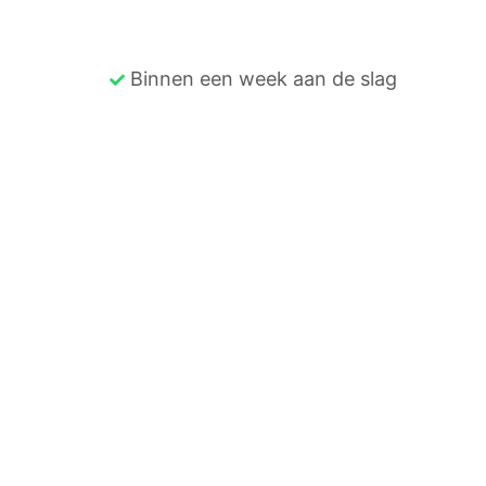
Binnen een week aan de slag
Stucadoorsbedrijf Orhan
Bij Stucadoorsbedrijf Orhan staan
vakmanschap en kwaliteit voorop. Met
jarenlange ervaring en talloze tevreden
klanten in Nederland zijn wij dé specialist
in strak en duurzaam stucwerk. Of het nu
gaat om een renovatie,
nieuwbouwproject of decoratief
stucwerk, wij leveren perfect afgewerkte