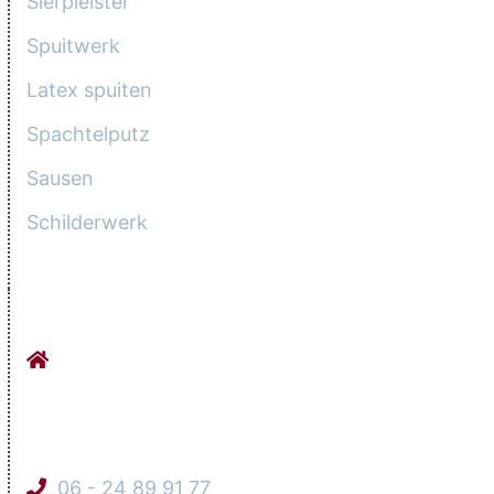
Sierpleister
Spuitwerk
Latex spuiten
Spachtelputz
Sausen
Schilderwerk
CONTACTGEGEVENS
Stucadoorsbedrijf Orhan Werkhovenseweg
9
3984 LG Odijk
06 - 24 89 91 77