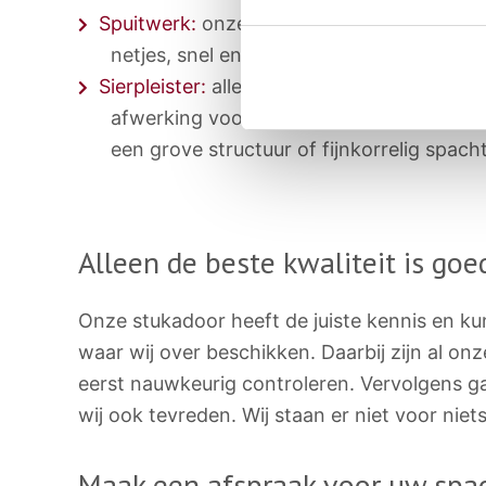
Spuitwerk:
onze stukadoors voeren spuitwe
netjes, snel en effectief en levert een p
Sierpleister:
alleen echte vakmensen kunnen
afwerking voor muren, zodat deze er mooi
een grove structuur of fijnkorrelig spacht
Alleen de beste kwaliteit is go
Onze stukadoor heeft de juiste kennis en k
waar wij over beschikken. Daarbij zijn al 
eerst nauwkeurig controleren. Vervolgens ga
wij ook tevreden. Wij staan er niet voor nie
Maak een afspraak voor uw spa