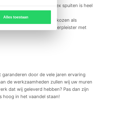
hine. Deze manier van latex spuiten is heel
afond.
Alles toestaan
erpleister wordt veelal gekozen als
 u kunt kiezen. Denk aan sierpleister met
 garanderen door de vele jaren ervaring
d aan de werkzaamheden zullen wij uw muren
erk dat wij geleverd hebben? Pas dan zijn
ns hoog in het vaandel staan!