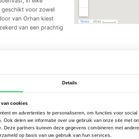
boenvast, in elke
n geschikt voor zowel
door van Orhan kiest
zekerd van een prachtig
han u?
Details
n te bieden. Welke diensten dit zijn? Hieronder hebbe
s dé ideale basis voor sterke muren, waar u desgewe
 van cookies
htregulerend en brandvertragend. Het verhoogt teve
ent en advertenties te personaliseren, om functies voor social
. Ook delen we informatie over uw gebruik van onze site met on
ert een totaalconcept. Wij verzorgen dus niet enkel 
e. Deze partners kunnen deze gegevens combineren met andere i
erzameld op basis van uw gebruik van hun services.
teit en vakkundigheid uitgevoerd.