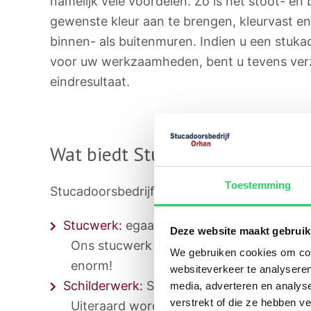
namelijk vele voordelen. Zo is het stoot- en 
gewenste kleur aan te brengen, kleurvast e
binnen- als buitenmuren. Indien u een stuka
voor uw werkzaamheden, bent u tevens ver
eindresultaat.
Wat biedt Stucadoorsbedrijf Or
Toestemming
Stucadoorsbedrijf Orhan heeft u vele dienste
Stucwerk:
egaal stucwerk zonder fouten i
Deze website maakt gebruik
Ons stucwerk is van hoge kwaliteit, voc
We gebruiken cookies om cont
enorm!
websiteverkeer te analyseren
Schilderwerk:
Stucadoorsbedrijf Orhan lev
media, adverteren en analys
verstrekt of die ze hebben v
Uiteraard wordt alles met dezelfde kwali