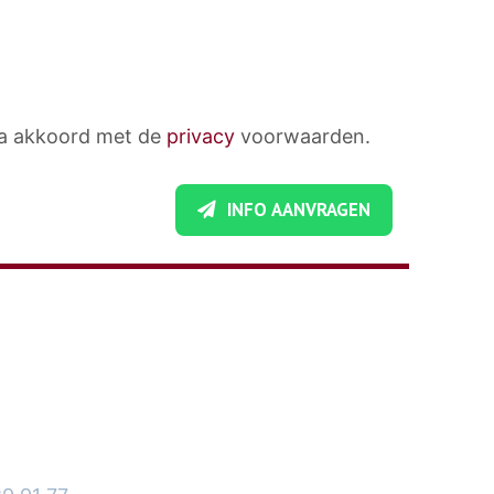
ga akkoord met de
privacy
voorwaarden.
INFO AANVRAGEN
GEGEVENS
sbedrijf Orhan
nseweg 9
dijk