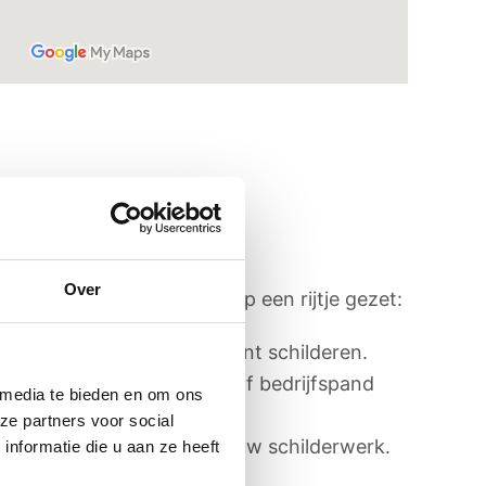
Over
n wij ons aanbod voor u op een rijtje gezet:
nst eenvoudig overheen kunt schilderen.
ns de waarde van uw huis of bedrijfspand
 media te bieden en om ons
ze partners voor social
het stucwerk, maar ook al uw schilderwerk.
nformatie die u aan ze heeft