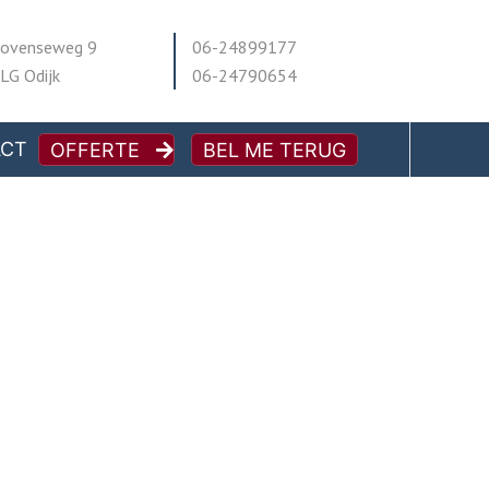
ovenseweg 9
06-24899177
LG Odijk
06-24790654
ACT
OFFERTE
BEL ME TERUG
rengen