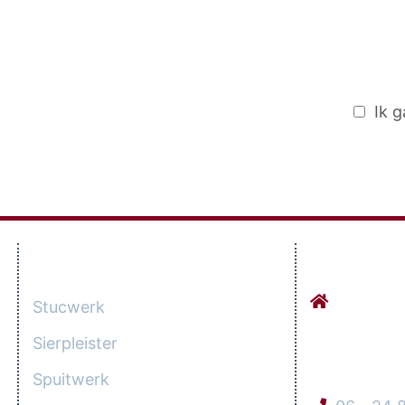
Ik 
DIENSTEN
CONTACT
Stucadoor
Stucwerk
Werkhove
Sierpleister
3984 LG O
Spuitwerk