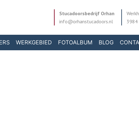
Stucadoorsbedrijf Orhan
Werkh
info@orhanstucadoors.nl
3984 
ERS
WERKGEBIED
FOTOALBUM
BLOG
CONT
telputz aan laten b