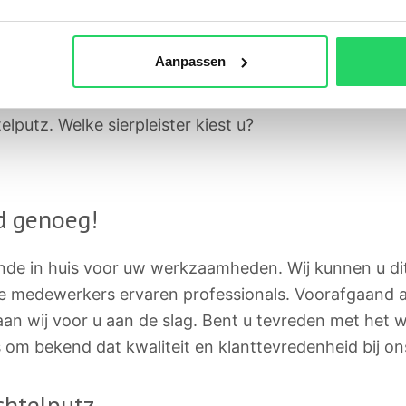
rk (ook wel spackwerk) uit met een Airless spuitmac
erfect strak eindresultaat. Ideaal voor uw muren of pl
Aanpassen
 sierpleister egaal en strak op muren aanbrengen. Si
 uit komen te zien. Er zijn diverse varianten waaruit
elputz. Welke sierpleister kiest u?
ed genoeg!
unde in huis voor uw werkzaamheden. Wij kunnen u dit
onze medewerkers ervaren professionals. Voorafgaan
an wij voor u aan de slag. Bent u tevreden met het w
ts om bekend dat kwaliteit en klanttevredenheid bij o
chtelputz