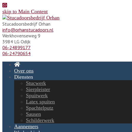
skip to Main Content
Stucadoorsbedrijf Orhan
info@orhanstucadoors.nl
Werkhovenseweg 9
3984 LG Odijk
06-24899177
06-24790654
Over ons
Diensten
Stucwerk
Sierpleister
Spuitwerk
Latex spuiten
Spachtelputz
Sausen
Schilderwerk
Aannemers