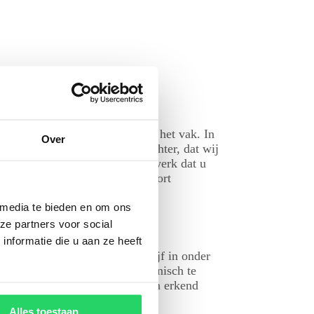
l meer dan 15 jaar ervaring in het vak. In
Over
 goede orde voltooid wordt. Echter, dat wij
este kwaliteit. Ook het schilderwerk dat u
unt kiezen? Qua kleur of verfsoort
 media te bieden en om ons
ze partners voor social
nformatie die u aan ze heeft
zijn actief als schildersbedrijf in onder
ncie
Utrecht
en omgeving telefonisch te
oor een flexibel, betrouwbaar en erkend
Alles toestaan