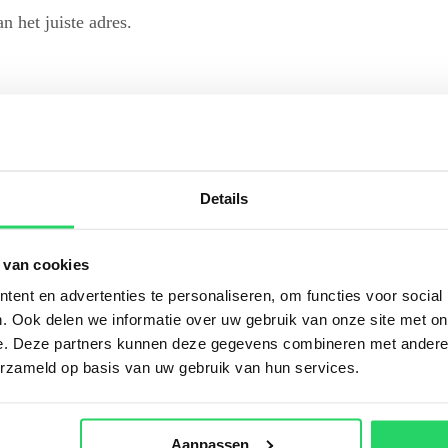
 het juiste adres.
orsbedrijf Orhan een verstandige keus maakt. Zo hebben wij a
Details
ntinuïteit weten te bereiken. U weet dus zeker dat uw klus in
cht als routineklus zien. Wij leveren graag maatwerk. Van de b
ft. Weet u niet precies waar u in uw situatie het beste voor k
 van cookies
ort gewoon bij onze service.
ent en advertenties te personaliseren, om functies voor social
. Ook delen we informatie over uw gebruik van onze site met on
e. Deze partners kunnen deze gegevens combineren met andere i
dan vandaag nog contact op met Stucadoorsbedrijf Orhan. Wij 
erzameld op basis van uw gebruik van hun services.
ontfoort
,
Nieuwegein
,
Schoonhoven
en de rest van de provi
aag of verzoek naar
info@orhanstucadoors.nl
. Kiest u graag v
. Wanneer mogen wij uw schilderwerk oppakken?
Aanpassen