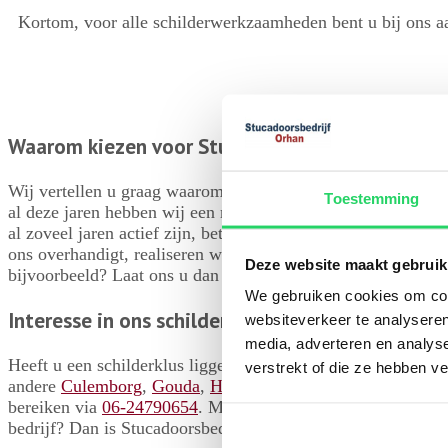
Kortom, voor alle schilderwerkzaamheden bent u bij ons aan
Waarom kiezen voor Stucadoorsbedrijf Orhan?
Wij vertellen u graag waarom u met het kiezen voor Stucado
Toestemming
al deze jaren hebben wij een mooi niveau van kwaliteit en co
al zoveel jaren actief zijn, betekent niet dat wij elke opdra
ons overhandigt, realiseren wij precies zoals u voor ogen hee
Deze website maakt gebruik
bijvoorbeeld? Laat ons u dan vrijblijvend adviseren. Dat ho
We gebruiken cookies om cont
Interesse in ons schilderwerk?
websiteverkeer te analyseren
media, adverteren en analys
Heeft u een schilderklus liggen voor onze vakmensen? Neem 
verstrekt of die ze hebben v
andere
Culemborg
,
Gouda
,
Houten
,
IJsselstein
,
Maarssen
,
M
bereiken via
06-24790654
. Mailt u liever? Stuur dan uw vr
bedrijf? Dan is Stucadoorsbedrijf Orhan uw ideale partner