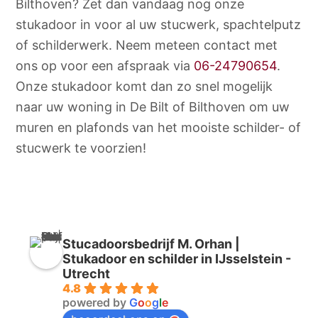
Bilthoven? Zet dan vandaag nog onze
stukadoor in voor al uw stucwerk, spachtelputz
of schilderwerk. Neem meteen contact met
ons op voor een afspraak via
06-24790654
.
Onze stukadoor komt dan zo snel mogelijk
naar uw woning in De Bilt of Bilthoven om uw
muren en plafonds van het mooiste schilder- of
stucwerk te voorzien!
Stucadoorsbedrijf M. Orhan |
Stukadoor en schilder in IJsselstein -
Utrecht
4.8
powered by
G
o
o
g
l
e