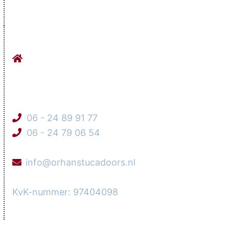
CONTACTGEGEVENS
Stucadoorsbedrijf Orhan Werkhovenseweg
9
3984 LG Odijk
06 - 24 89 91 77
06 - 24 79 06 54
info@orhanstucadoors.nl
KvK-nummer: 97404098