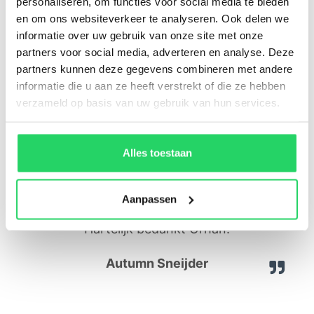
personaliseren, om functies voor social media te bieden
en om ons websiteverkeer te analyseren. Ook delen we
informatie over uw gebruik van onze site met onze
partners voor social media, adverteren en analyse. Deze
partners kunnen deze gegevens combineren met andere
informatie die u aan ze heeft verstrekt of die ze hebben
verzameld op basis van uw gebruik van hun services.
We hadden een oud huis opgekocht en het
Alles toestaan
oude stucwerk zat vol met barsten en
vlekken. Orhan heeft dit weer als nieuw
Aanpassen
opgeleverd. Snelle duidelijke service.
Hartelijk bedankt Orhan!
Autumn Sneijder