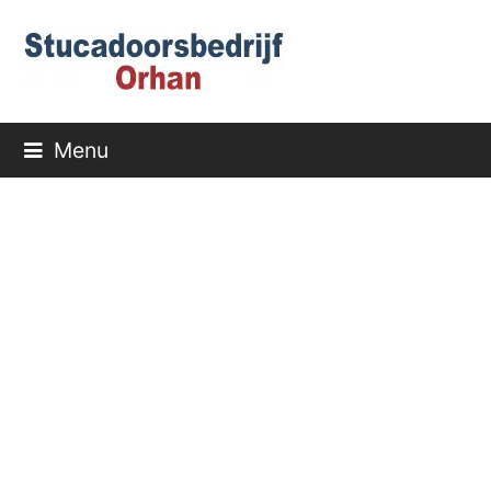
Menu
Stukadoorsbedrijf
De Bilt en
Bilthoven