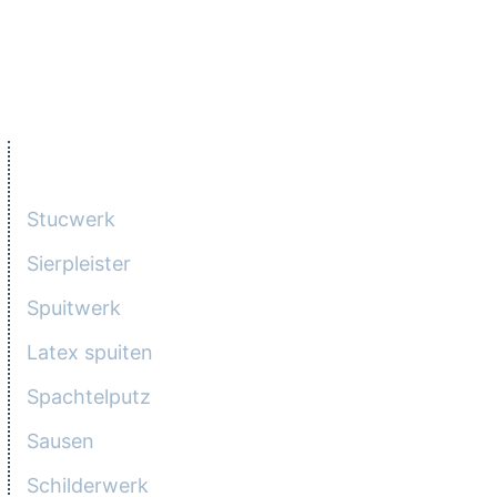
wij desgewenst de voorbewerking van de
wanden voor het schilderwerk.
DIENSTEN
Stucwerk
Sierpleister
Spuitwerk
Latex spuiten
Spachtelputz
Sausen
Schilderwerk