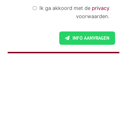
Ik ga akkoord met de
privacy
voorwaarden.
INFO AANVRAGEN
STUCADOORSBEDRIJF ORHAN
Stucadoorsbedrijf Orhan is als allround
stukadoor gespecialiseerd in complete plafond-
en wandafwerking.
U bent bij ons stukadoorsbedrijf aan het juiste
adres voor allerlei soorten stucwerk. Zo
kunnen wij professioneel stucen en verzorgen