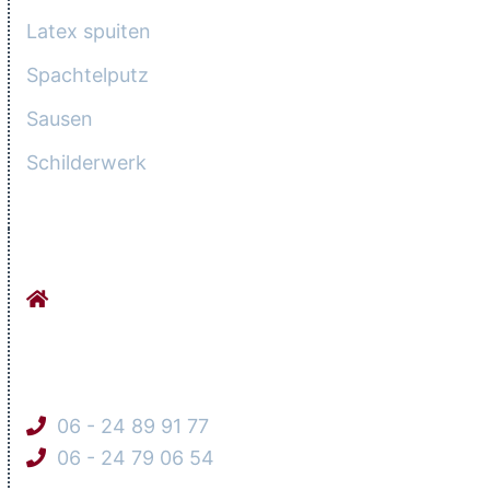
Latex spuiten
Spachtelputz
Sausen
Schilderwerk
CONTACTGEGEVENS
Stucadoorsbedrijf Orhan Werkhovenseweg
9
3984 LG Odijk
06 - 24 89 91 77
06 - 24 79 06 54