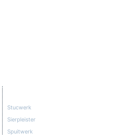
stukadoor gespecialiseerd in complete plafond-
en wandafwerking.
U bent bij ons stukadoorsbedrijf aan het juiste
adres voor allerlei soorten stucwerk. Zo
kunnen wij professioneel stucen en verzorgen
wij desgewenst de voorbewerking van de
wanden voor het schilderwerk.
DIENSTEN
Stucwerk
Sierpleister
Spuitwerk