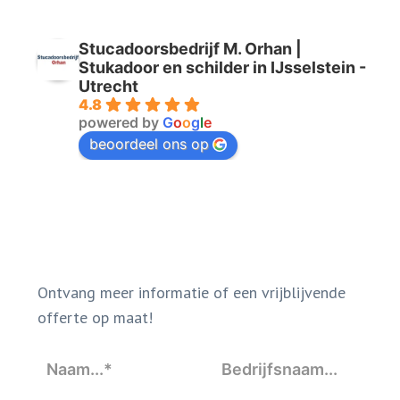
Stucadoorsbedrijf M. Orhan |
Stukadoor en schilder in IJsselstein -
Utrecht
4.8
powered by
G
o
o
g
l
e
beoordeel ons op
Ontvang meer informatie of een vrijblijvende
offerte op maat!