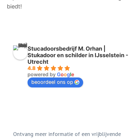
biedt!
Stucadoorsbedrijf M. Orhan |
Stukadoor en schilder in IJsselstein -
Utrecht
4.8
powered by
G
o
o
g
l
e
beoordeel ons op
Ontvang meer informatie of een vrijblijvende