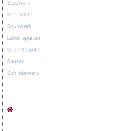
Stucwerk
Sierpleister
Spuitwerk
Latex spuiten
Spachtelputz
Sausen
Schilderwerk
CONTACTGEGEVENS
Stucadoorsbedrijf Orhan Werkhovenseweg
9
3984 LG Odijk