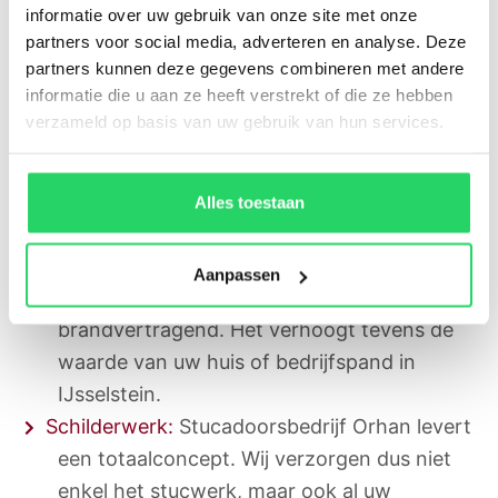
informatie over uw gebruik van onze site met onze
voor schilderwerk terecht. Onze vakman kan u
partners voor social media, adverteren en analyse. Deze
in nog vele andere diensten voorzien. Welke
partners kunnen deze gegevens combineren met andere
diensten dit zijn? Deze hebben wij hieronder
informatie die u aan ze heeft verstrekt of die ze hebben
voor u op een rijtje gezet:
verzameld op basis van uw gebruik van hun services.
Stucwerk
: egaal stucwerk zonder fouten is
dé ideale basis voor sterke muren, waar u
Alles toestaan
desgewenst eenvoudig overheen kunt
schilderen. Ons stucwerk is van hoge
Aanpassen
kwaliteit, vochtregulerend en
brandvertragend. Het verhoogt tevens de
waarde van uw huis of bedrijfspand in
IJsselstein.
Schilderwerk:
Stucadoorsbedrijf Orhan levert
een totaalconcept. Wij verzorgen dus niet
enkel het stucwerk, maar ook al uw