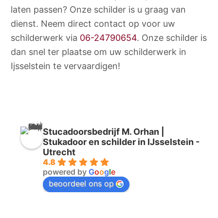
laten passen? Onze schilder is u graag van
dienst. Neem direct contact op voor uw
schilderwerk via
06-24790654
. Onze schilder is
dan snel ter plaatse om uw schilderwerk in
Ijsselstein te vervaardigen!
Stucadoorsbedrijf M. Orhan |
Stukadoor en schilder in IJsselstein -
Utrecht
4.8
powered by
G
o
o
g
l
e
beoordeel ons op