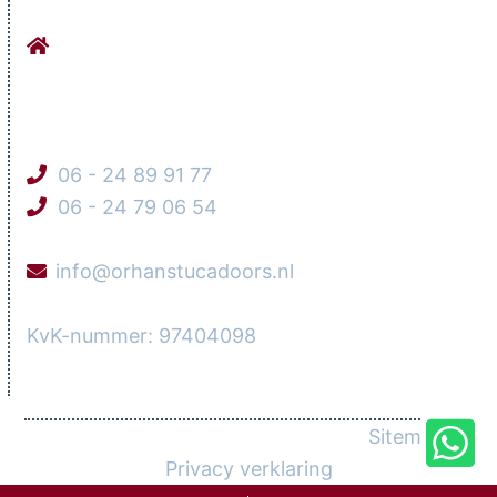
Stucadoorsbedrijf Orhan Werkhovenseweg
9
3984 LG Odijk
06 - 24 89 91 77
06 - 24 79 06 54
info@orhanstucadoors.nl
KvK-nummer: 97404098
© 2026 Stucadoorsbedrijf Orhan |
Sitemap
|
Privacy verklaring