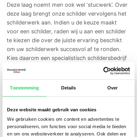
Deze laag noemt men ook wel ‘stucwerk’. Over
deze laag brengt onze schilder vervolgens het
schilderwerk aan. Indien u de keuze maakt
voor een schilder, raden wij u aan een schilder
te kiezen die over de juiste ervaring beschikt
om uw schilderwerk succesvol af te ronden.
Kies daarom een specialistisch schildersbedrijf
in IJsselstein en zet deze in voor uw klus. Met
een schilder van Orhan kunt u rekenen op een
prachtig en egaal resultaat!
Toestemming
Details
Over
Deze website maakt gebruik van cookies
Aanbod diensten
We gebruiken cookies om content en advertenties te
personaliseren, om functies voor social media te bieden
U kunt bij onze schilder in IJsselstein niet enkel
en om ons websiteverkeer te analyseren. Ook delen we