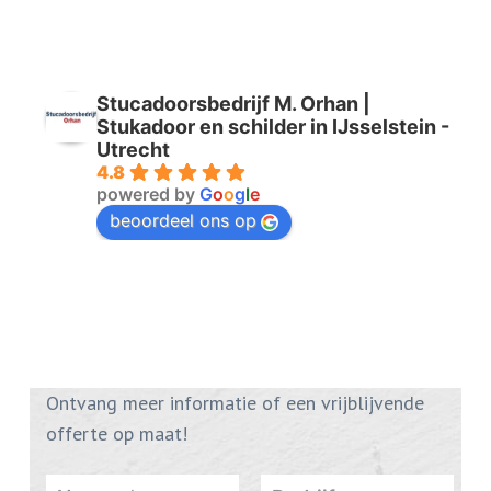
Stucadoorsbedrijf M. Orhan |
Stukadoor en schilder in IJsselstein -
Utrecht
4.8
powered by
G
o
o
g
l
e
beoordeel ons op
Ontvang meer informatie of een vrijblijvende
offerte op maat!