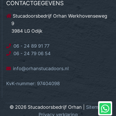
CONTACTGEGEVENS
Stucadoorsbedrijf Orhan Werkhovenseweg
9
3984 LG Odijk
06 - 24 89 91 77
06 - 24 79 06 54
info@orhanstucadoors.nl
KvK-nummer: 97404098
© 2026 Stucadoorsbedrijf Orhan |
Sitemap
|
Privacy verklaring