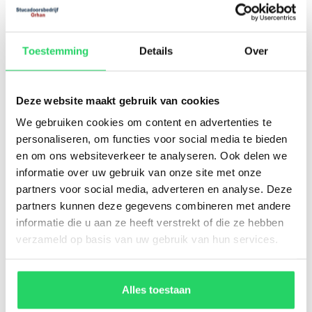
stucwerk waarbij gebruik wordt gemaakt van
een speciale spuit machine. Als tweede kunt u
Toestemming
Details
Over
ook kiezen voor spachtelputz. Hierbij kunt u
zelf aangeven welke structuur u wenst voor uw
wanden of plafond. Als derde optie kunt u ook
Deze website maakt gebruik van cookies
voor speciale plafond stuc gaan. Hierbij wordt
We gebruiken cookies om content en advertenties te
een dunne laag gips op uw plafond
personaliseren, om functies voor social media te bieden
aangebracht. Tot slot is er ook nog sausklaar
en om ons websiteverkeer te analyseren. Ook delen we
informatie over uw gebruik van onze site met onze
stucwerk. Hierbij is de stucadoor
partners voor social media, adverteren en analyse. Deze
verantwoordelijk voor een egale afwerking van
partners kunnen deze gegevens combineren met andere
uw muren, zodat deze daarna naar wens
informatie die u aan ze heeft verstrekt of die ze hebben
geschilderd kunnen worden.
verzameld op basis van uw gebruik van hun services.
Contact opnemen met
Alles toestaan
Stucadoorsbedrijf Orhan