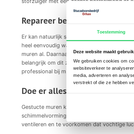
stofzuiger met een zachte borstelmond of e
Repareer beschadigingen in h
Toestemming
Er kan natuurlijk schade ontstaan aan uw ge
heel eenvoudig wat tegen doen. Door uw meu
Deze website maakt gebruik
muren al. Daarnaast kunt u ook plinten plaa
We gebruiken cookies om cont
belangrijk om dit zo snel mogelijk te repar
websiteverkeer te analyseren
professional bij moet komen.
media, adverteren en analys
verstrekt of die ze hebben v
Doe er alles aan om vochtpr
Gestucte muren kunnen gevoelig zijn voor 
schimmelvorming. Dat wilt u niet. Doe er d
ventileren en te voorkomen dat vochtige luc