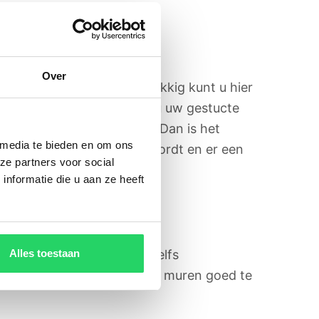
Over
d raken door stoten. Gelukkig kunt u hier
n te plaatsen, beschermt u uw gestucte
t stucwerk beschadigd is? Dan is het
 media te bieden en om ons
at de beschadiging erger wordt en er een
ze partners voor social
nformatie die u aan ze heeft
Alles toestaan
fbladderend stucwerk of zelfs
rkomen. Dit doet u door uw muren goed te