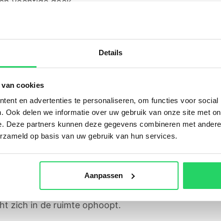
en vochtige doek.
et stucwerk direct
Details
stucte muur. Uw stucwerk kan bijvoorbeeld beschadig
bels of andere objecten niet te dicht tegen de mure
 van cookies
tsen ter bescherming tegen stoten. Ziet u toch dat he
ent en advertenties te personaliseren, om functies voor social
eren, bijvoorbeeld met een vulmiddel. Zo voorkomt u d
. Ook delen we informatie over uw gebruik van onze site met on
e. Deze partners kunnen deze gegevens combineren met andere i
erzameld op basis van uw gebruik van hun services.
oblemen te voorkomen
Aanpassen
vochtproblemen. Vochtproblemen kunnen leiden tot a
aarom alles aan om vochtproblemen in uw huis te voo
ht zich in de ruimte ophoopt.