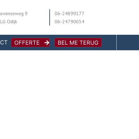
ovenseweg 9
06-24899177
LG Odijk
06-24790654
ACT
OFFERTE
BEL ME TERUG