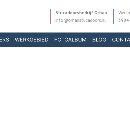
Stucadoorsbedrijf Orhan
Werkh
info@orhanstucadoors.nl
3984 
ERS
WERKGEBIED
FOTOALBUM
BLOG
CONT
Blog