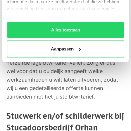
schilderwerk
informatie die u aan ze heeft verstrekt of die ze hebben
verzameld op basis van uw gebruik van hun services.
Veel klanten kiezen er bij ons voor om
stucwerk en schilderwerk te combineren. Dit is
Alles toestaan
niet alleen veel efficiënter om te doen, maar
kan ook kosten besparen. Het goede nieuws is
Aanpassen
dat beide soorten werkzaamheden onder
hetzelfde lage btw-tarief vallen. Zorg er dus
wel voor dat u duidelijk aangeeft welke
werkzaamheden u wilt laten uitvoeren, zodat
wij u een gedetailleerde offerte kunnen
aanbieden met het juiste btw-tarief.
Stucwerk en/of schilderwerk bij
Stucadoorsbedrijf Orhan