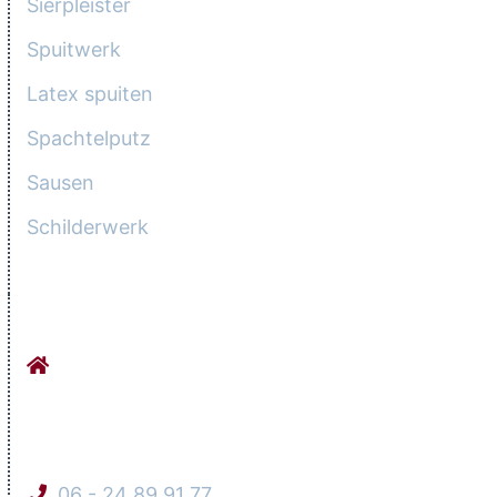
Sierpleister
Spuitwerk
Latex spuiten
Spachtelputz
Sausen
Schilderwerk
CONTACTGEGEVENS
Stucadoorsbedrijf Orhan Werkhovenseweg
9
3984 LG Odijk
06 - 24 89 91 77