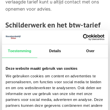
verlaagde tarief kunt u altijd contact met ons
opnemen voor advies.
Schilderwerk en het btw-tarief
Ook voor schilderwerk geldt het verlaagde
btw-tarief van 9%. Ook dan moet uw woning
Toestemming
Details
Over
ouder zijn dan twee jaar. Dit geldt zowel voor
binnenschilderwerk als buitenschilderwerk. Dat
kan schilderwerkzaamheden die u door ons
Deze website maakt gebruik van cookies
schildersbedrijf in Utrecht
laat doen, die vallen
We gebruiken cookies om content en advertenties te
onder renovatie en onderhoud, aanzienlijk
personaliseren, om functies voor social media te bieden
goedkoper maken.
en om ons websiteverkeer te analyseren. Ook delen we
informatie over uw gebruik van onze site met onze
partners voor social media, adverteren en analyse. Deze
Combinatie van stuc- en
partners kunnen deze gegevens combineren met andere